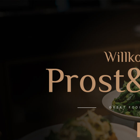
Willk
Prost
GREAT FOO